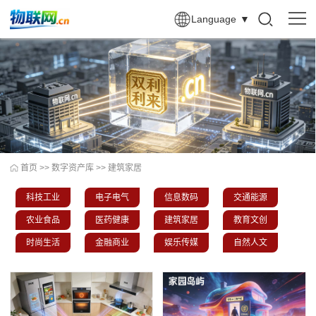
Language
▼
首页
>>
数字资产库
>>
建筑家居
科技工业
电子电气
信息数码
交通能源
农业食品
医药健康
建筑家居
教育文创
时尚生活
金融商业
娱乐传媒
自然人文