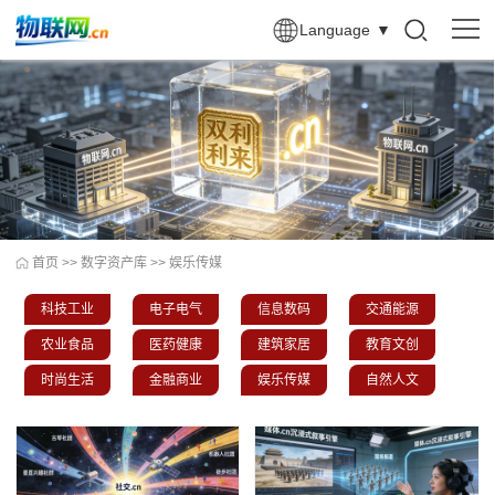
Language
▼
首页
>>
数字资产库
>>
娱乐传媒
科技工业
电子电气
信息数码
交通能源
农业食品
医药健康
建筑家居
教育文创
时尚生活
金融商业
娱乐传媒
自然人文