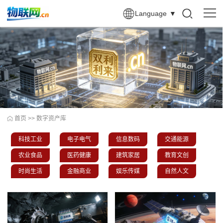
Language
▼
首页
>>
数字资产库
科技工业
电子电气
信息数码
交通能源
农业食品
医药健康
建筑家居
教育文创
时尚生活
金融商业
娱乐传媒
自然人文