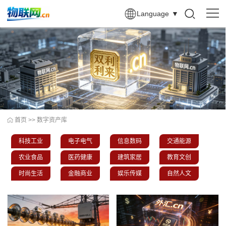
Language
▼
首页
>>
数字资产库
科技工业
电子电气
信息数码
交通能源
农业食品
医药健康
建筑家居
教育文创
时尚生活
金融商业
娱乐传媒
自然人文